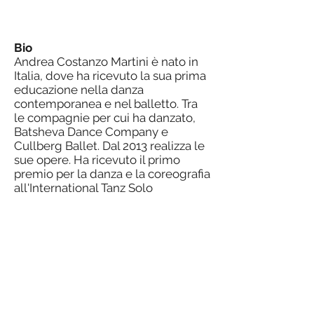
Bio
Andrea Costanzo Martini è nato in
Italia, dove ha ricevuto la sua prima
educazione nella danza
contemporanea e nel balletto. Tra
le compagnie per cui ha danzato,
Batsheva Dance Company e
Cullberg Ballet. Dal 2013 realizza le
sue opere. Ha ricevuto il primo
premio per la danza e la coreografia
all'International Tanz Solo
Competition di Stoccarda 2013 per
il solo What Happened in Torino. In
Israele, ha creato opere come Trop,
Occhio di Bue, SCARABEO
(Aerowaves 2018), The King's
Camera e Mood Shifters. Nel 2022
ha coreografato PayPer Play, in
collaborazione con Explore Dance