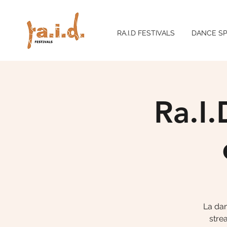
RA.I.D FESTIVALS
DANCE SP
Ra.I.
La dan
stre