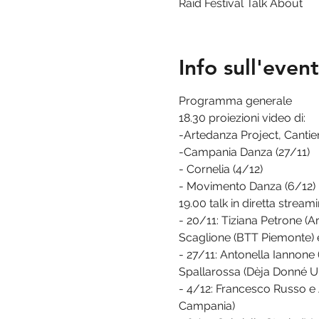
Raid Festival Talk About
Info sull'even
Programma generale
18.30 proiezioni video di:
-Artedanza Project, Cantier
-Campania Danza (27/11)

- Cornelia (4/12)

- Movimento Danza (6/12)
19.00 talk in diretta strea
- 20/11: Tiziana Petrone (Ar
Scaglione (BTT Piemonte) e
- 27/11: Antonella Iannone
Spallarossa (Dèja Donné Um
- 4/12: Francesco Russo e
Campania)
