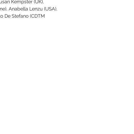
usan Kempster (UK), 
one), Anabella Lenzu (USA), 
to De Stefano (CDTM 