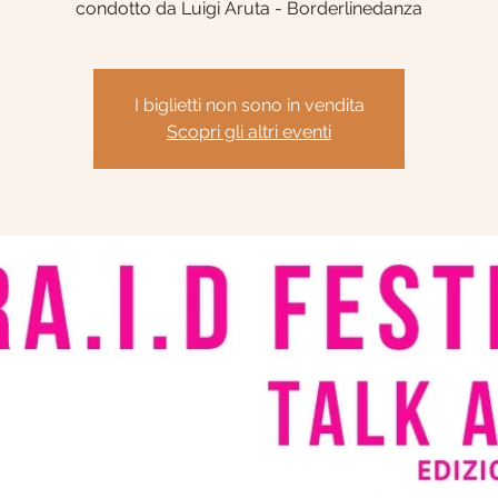
condotto da Luigi Aruta - Borderlinedanza
I biglietti non sono in vendita
Scopri gli altri eventi