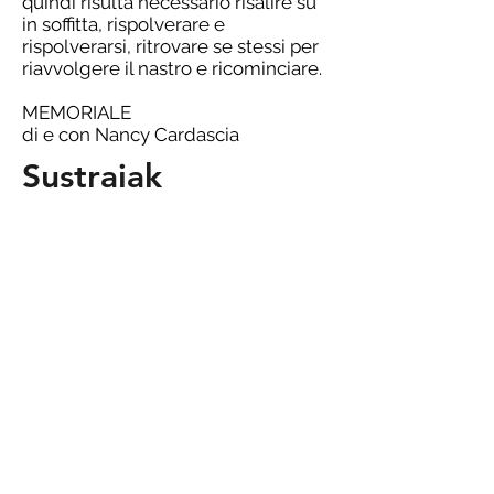
quindi risulta necessario risalire su
in soffitta, rispolverare e
rispolverarsi, ritrovare se stessi per
riavvolgere il nastro e ricominciare.
MEMORIALE
di e con Nancy Cardascia
Sustraiak
Nel deserto della società moderna,
arido sotto il profilo della
spontaneità dell' essere,
SUSTRAIAK si ripropone di
esplorare il manifestarsi della
natura, che con il suo movimento, si
riappropria istintivamente di ciò che
le appartiene, arrivando ad
affondare le sue radici sino allo
spirito dell’essere umano, che tanto
cerca di sradicarle.
SUSTRAIAK