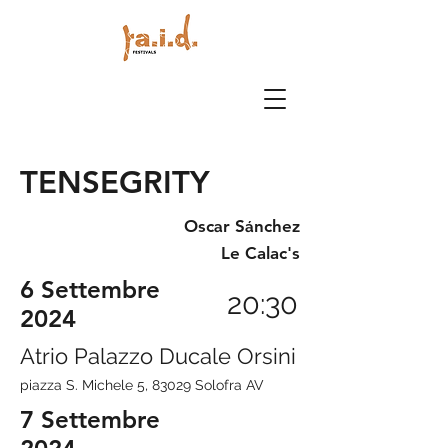
TENSEGRITY
Osc
r S
nchez
a
á
Le Calac's
6 Settembre
20:30
2024
Atrio Palazzo Ducale Orsini
piazza S. Michele 5, 83029 Solofra AV
7 Settembre